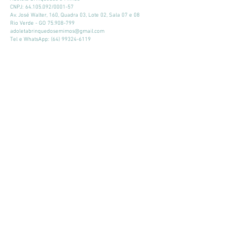
CNPJ:
64.105.092
/0001-57
Av. José Walter, 160, Quadra 03, Lote 02, Sala 07 e 08
Rio Verde - GO
75.908-799
adoletabrinquedosemimos@gmail.com
Tel e WhatsApp:
(64) 99324-6119
Horário de atendimento:
Seg - Sex: 9:00 - 18:00
​​Sábado: 09:00 - 13:00
Mantenha-se atualizado
Participar
© 2026 por Adoleta Brinquedos e Mimos