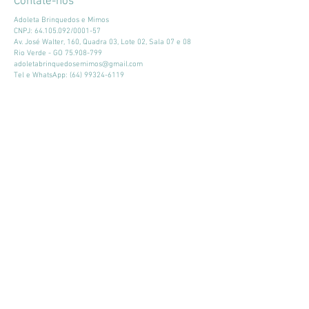
Contate-nos
Adoleta Brinquedos e Mimos
CNPJ:
64.105.092
/0001-57
Av. José Walter, 160, Quadra 03, Lote 02, Sala 07 e 08
Rio Verde - GO
75.908-799
adoletabrinquedosemimos@gmail.com
Tel e WhatsApp:
(64) 99324-6119
Horário de atendimento:
Seg - Sex: 9:00 - 18:00
​​Sábado: 09:00 - 13:00
Mantenha-se atualizado
Participar