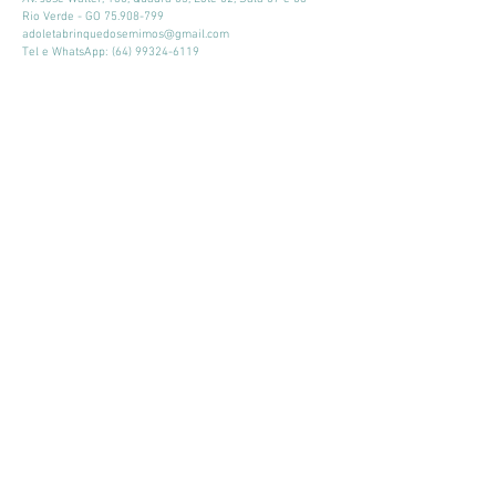
Rio Verde - GO
75.908-799
adoletabrinquedosemimos@gmail.com
Tel e WhatsApp:
(64) 99324-6119
Horário de atendimento:
Seg - Sex: 9:00 - 18:00
​​Sábado: 09:00 - 13:00
Mantenha-se atualizado
Participar
© 2026 por Adoleta Brinquedos e Mimos
Adoleta Brinquedos e Mimos - CNPJ:
64.105.092
/0001-57
- Av. José
Walter, 160, Quadra 03, Lote 02, Sala 07 e 08