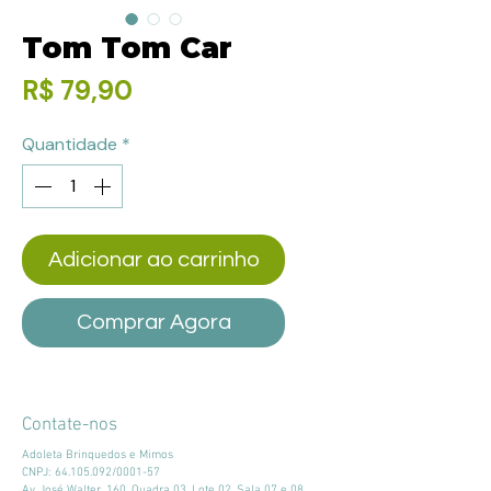
Tom Tom Car
Preço
R$ 79,90
Quantidade
*
Adicionar ao carrinho
Comprar Agora
Contate-nos
Adoleta Brinquedos e Mimos
CNPJ:
64.105.092
/0001-57
Av. José Walter, 160, Quadra 03, Lote 02, Sala 07 e 08