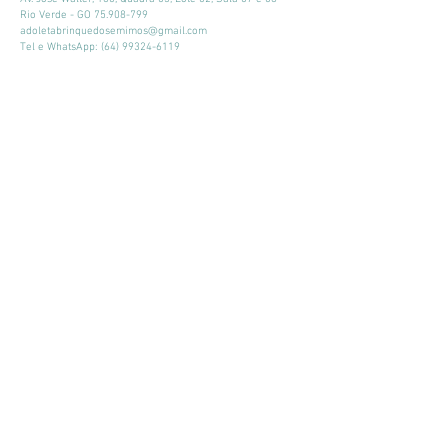
Rio Verde - GO
75.908-799
adoletabrinquedosemimos@gmail.com
Tel e WhatsApp:
(64) 99324-6119
Horário de atendimento:
Seg - Sex: 9:00 - 18:00
​​Sábado: 09:00 - 13:00
Mantenha-se atualizado
Participar
© 2026 por Adoleta Brinquedos e Mimos
Adoleta Brinquedos e Mimos - CNPJ:
64.105.092
/0001-57
- Av. José
Walter, 160, Quadra 03, Lote 02, Sala 07 e 08