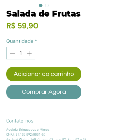
Salada de Frutas
Preço
R$ 59,90
Quantidade
*
Adicionar ao carrinho
Comprar Agora
Contate-nos
Adoleta Brinquedos e Mimos
CNPJ:
64.105.092
/0001-57
Av. José Walter, 160, Quadra 03, Lote 02, Sala 07 e 08