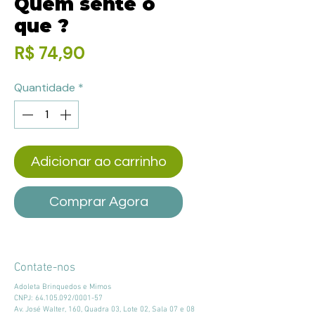
Quem sente o
que ?
Preço
R$ 74,90
Quantidade
*
Adicionar ao carrinho
Comprar Agora
Contate-nos
Adoleta Brinquedos e Mimos
CNPJ:
64.105.092
/0001-57
Av. José Walter, 160, Quadra 03, Lote 02, Sala 07 e 08