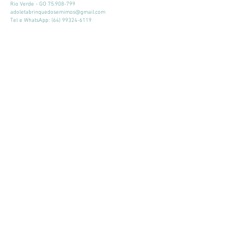
Rio Verde - GO
75.908-799
adoletabrinquedosemimos@gmail.com
Tel e WhatsApp:
(64) 99324-6119
Horário de atendimento:
Seg - Sex: 9:00 - 18:00
​​Sábado: 09:00 - 13:00
Mantenha-se atualizado
Participar
© 2026 por Adoleta Brinquedos e Mimos
Adoleta Brinquedos e Mimos - CNPJ:
64.105.092
/0001-57
- Av. José
Walter, 160, Quadra 03, Lote 02, Sala 07 e 08
Rio Verde - GO
75.908-799
-
adoletabrinquedosemimos@gmail.com
-