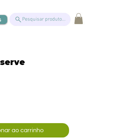
s
Pesquisar produto...
 serve
eço
onar ao carrinho