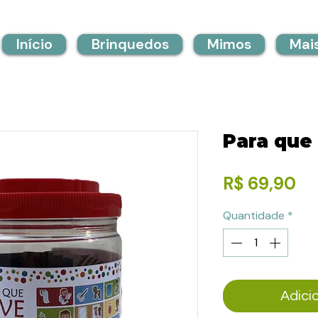
Início
Brinquedos
Mimos
Mai
Para que
Pr
R$ 69,90
Quantidade
*
Adici