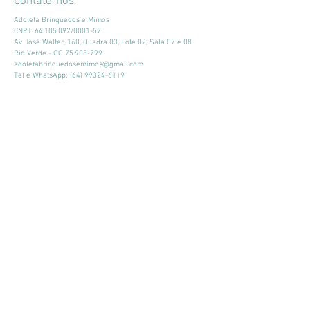
Contate-nos
Adoleta Brinquedos e Mimos
CNPJ:
64.105.092
/0001-57
Av. José Walter, 160, Quadra 03, Lote 02, Sala 07 e 08
Rio Verde - GO
75.908-799
adoletabrinquedosemimos@gmail.com
Tel e WhatsApp:
(64) 99324-6119
Horário de atendimento:
Seg - Sex: 9:00 - 18:00
​​Sábado: 09:00 - 13:00
Mantenha-se atualizado
Participar