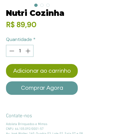
Nutri Cozinha
Preço
R$ 89,90
Quantidade
*
Adicionar ao carrinho
Comprar Agora
Contate-nos
Adoleta Brinquedos e Mimos
CNPJ:
64.105.092
/0001-57
Av. José Walter, 160, Quadra 03, Lote 02, Sala 07 e 08