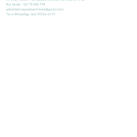
Rio Verde - GO
75.908-799
adoletabrinquedosemimos@gmail.com
Tel e WhatsApp:
(64) 99324-6119
Horário de atendimento:
Seg - Sex: 9:00 - 18:00
​​Sábado: 09:00 - 13:00
Mantenha-se atualizado
Participar
© 2026 por Adoleta Brinquedos e Mimos
Adoleta Brinquedos e Mimos - CNPJ:
64.105.092
/0001-57
- Av. José
Walter, 160, Quadra 03, Lote 02, Sala 07 e 08