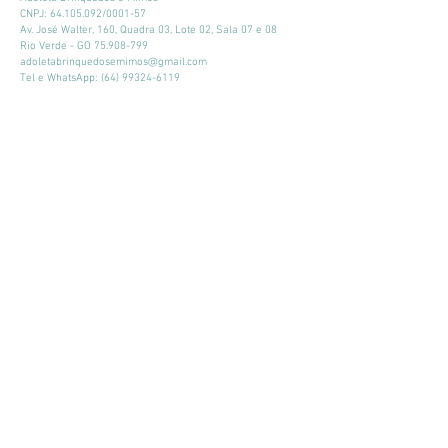
CNPJ:
64.105.092
/0001-57
Av. José Walter, 160, Quadra 03, Lote 02, Sala 07 e 08
Rio Verde - GO
75.908-799
adoletabrinquedosemimos@gmail.com
Tel e WhatsApp:
(64) 99324-6119
Horário de atendimento:
Seg - Sex: 9:00 - 18:00
​​Sábado: 09:00 - 13:00
Mantenha-se atualizado
Participar
© 2026 por Adoleta Brinquedos e Mimos