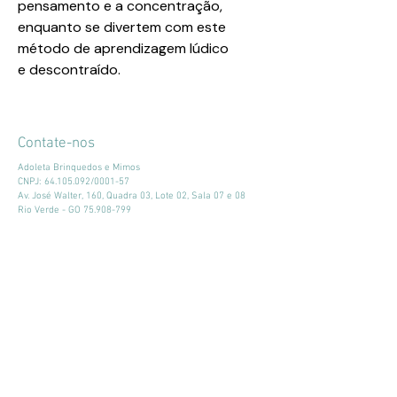
pensamento e a concentração,
enquanto se divertem com este
método de aprendizagem lúdico
e descontraído.
Contate-nos
Adoleta Brinquedos e Mimos
CNPJ:
64.105.092
/0001-57
Av. José Walter, 160, Quadra 03, Lote 02, Sala 07 e 08
Rio Verde - GO
75.908-799
adoletabrinquedosemimos@gmail.com
Tel e WhatsApp:
(64) 99324-6119
Horário de atendimento:
Seg - Sex: 9:00 - 18:00
​​Sábado: 09:00 - 13:00
Mantenha-se atualizado