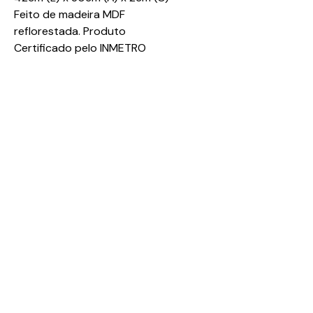
Feito de madeira MDF
reflorestada. Produto
Certificado pelo INMETRO
Contate-nos
Adoleta Brinquedos e Mimos
CNPJ:
64.105.092
/0001-57
Av. José Walter, 160, Quadra 03, Lote 02, Sala 07 e 08
Rio Verde - GO
75.908-799
adoletabrinquedosemimos@gmail.com
Tel e WhatsApp:
(64) 99324-6119
Horário de atendimento:
Seg - Sex: 9:00 - 18:00
​​Sábado: 09:00 - 13:00
Mantenha-se atualizado