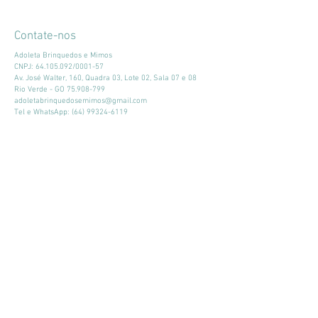
Contate-nos
Adoleta Brinquedos e Mimos
CNPJ:
64.105.092
/0001-57
Av. José Walter, 160, Quadra 03, Lote 02, Sala 07 e 08
Rio Verde - GO
75.908-799
adoletabrinquedosemimos@gmail.com
Tel e WhatsApp:
(64) 99324-6119
Horário de atendimento:
Seg - Sex: 9:00 - 18:00
​​Sábado: 09:00 - 13:00
Mantenha-se atualizado
Participar