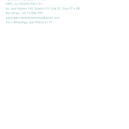
CNPJ:
64.105.092
/0001-57
Av. José Walter, 160, Quadra 03, Lote 02, Sala 07 e 08
Rio Verde - GO
75.908-799
adoletabrinquedosemimos@gmail.com
Tel e WhatsApp:
(64) 99324-6119
Horário de atendimento:
Seg - Sex: 9:00 - 18:00
​​Sábado: 09:00 - 13:00
Mantenha-se atualizado
Participar
© 2026 por Adoleta Brinquedos e Mimos