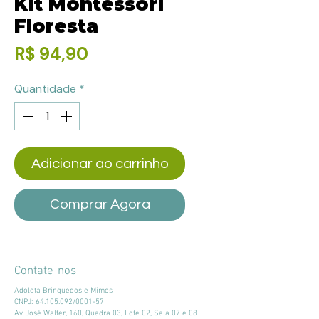
Kit Montessori
Floresta
Preço
R$ 94,90
Quantidade
*
Adicionar ao carrinho
Comprar Agora
Contate-nos
Adoleta Brinquedos e Mimos
CNPJ:
64.105.092
/0001-57
Av. José Walter, 160, Quadra 03, Lote 02, Sala 07 e 08