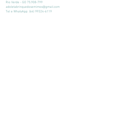
Rio Verde - GO
75.908-799
adoletabrinquedosemimos@gmail.com
Tel e WhatsApp:
(64) 99324-6119
Horário de atendimento:
Seg - Sex: 9:00 - 18:00
​​Sábado: 09:00 - 13:00
Mantenha-se atualizado
Participar
© 2026 por Adoleta Brinquedos e Mimos
Adoleta Brinquedos e Mimos - CNPJ:
64.105.092
/0001-57
- Av. José
Walter, 160, Quadra 03, Lote 02, Sala 07 e 08
Rio Verde - GO
75.908-799
-
adoletabrinquedosemimos@gmail.com
-