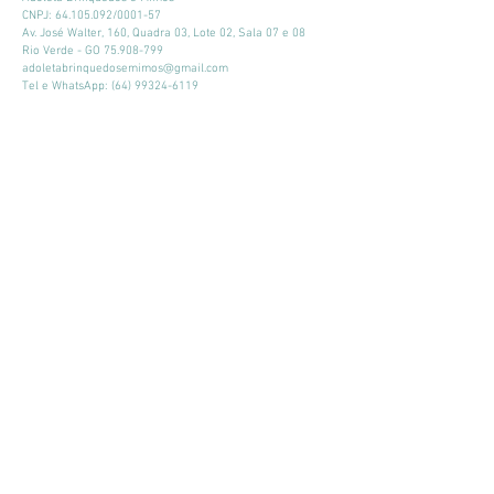
CNPJ:
64.105.092
/0001-57
Av. José Walter, 160, Quadra 03, Lote 02, Sala 07 e 08
Rio Verde - GO
75.908-799
adoletabrinquedosemimos@gmail.com
Tel e WhatsApp:
(64) 99324-6119
Horário de atendimento:
Seg - Sex: 9:00 - 18:00
​​Sábado: 09:00 - 13:00
Mantenha-se atualizado
Participar
© 2026 por Adoleta Brinquedos e Mimos