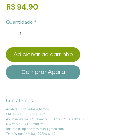
Preço
R$ 94,90
Quantidade
*
Adicionar ao carrinho
Comprar Agora
Contate-nos
Adoleta Brinquedos e Mimos
CNPJ:
64.105.092
/0001-57
Av. José Walter, 160, Quadra 03, Lote 02, Sala 07 e 08
Rio Verde - GO
75.908-799
adoletabrinquedosemimos@gmail.com
Tel e WhatsApp:
(64) 99324-6119