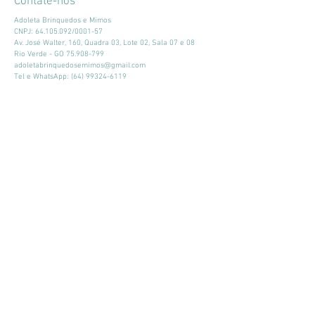
Contate-nos
Adoleta Brinquedos e Mimos
CNPJ:
64.105.092
/0001-57
Av. José Walter, 160, Quadra 03, Lote 02, Sala 07 e 08
Rio Verde - GO
75.908-799
adoletabrinquedosemimos@gmail.com
Tel e WhatsApp:
(64) 99324-6119
Horário de atendimento:
Seg - Sex: 9:00 - 18:00
​​Sábado: 09:00 - 13:00
Mantenha-se atualizado
Participar