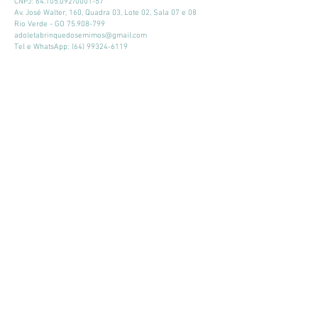
CNPJ:
64.105.092
/0001-57
Av. José Walter, 160, Quadra 03, Lote 02, Sala 07 e 08
Rio Verde - GO
75.908-799
adoletabrinquedosemimos@gmail.com
Tel e WhatsApp:
(64) 99324-6119
Horário de atendimento:
Seg - Sex: 9:00 - 18:00
​​Sábado: 09:00 - 13:00
Mantenha-se atualizado
Participar
© 2026 por Adoleta Brinquedos e Mimos
Adoleta Brinquedos e Mimos - CNPJ:
64.105.092
/0001-57
- Av. José