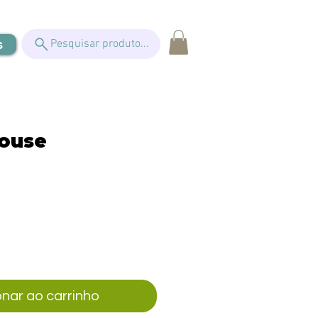
s
Pesquisar produto...
House
eço
onar ao carrinho