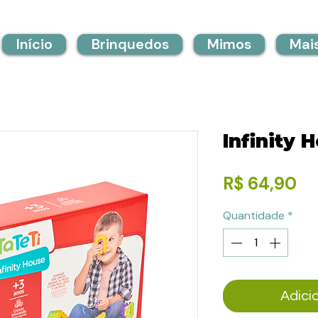
Início
Brinquedos
Mimos
Mai
Infinity 
Pr
R$ 64,90
Quantidade
*
Adici