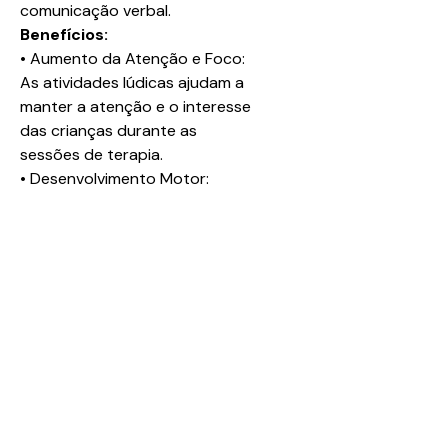
comunicação verbal.
Benefícios:
• Aumento da Atenção e Foco:
As atividades lúdicas ajudam a
manter a atenção e o interesse
das crianças durante as
sessões de terapia.
• Desenvolvimento Motor:
Estimula o controle motor fino e
a coordenação dos músculos
orofaciais.
• Engajamento e Motivação: A
natureza interativa do material
mantém as crianças engajadas e
motivadas a participar das
atividades terapêuticas.