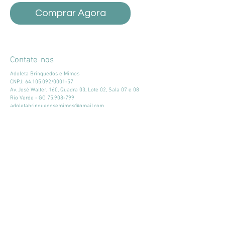
Comprar Agora
Contate-nos
Adoleta Brinquedos e Mimos
CNPJ:
64.105.092
/0001-57
Av. José Walter, 160, Quadra 03, Lote 02, Sala 07 e 08
Rio Verde - GO
75.908-799
adoletabrinquedosemimos@gmail.com
Tel e WhatsApp:
(64) 99324-6119
Horário de atendimento:
Seg - Sex: 9:00 - 18:00
​​Sábado: 09:00 - 13:00
Mantenha-se atualizado