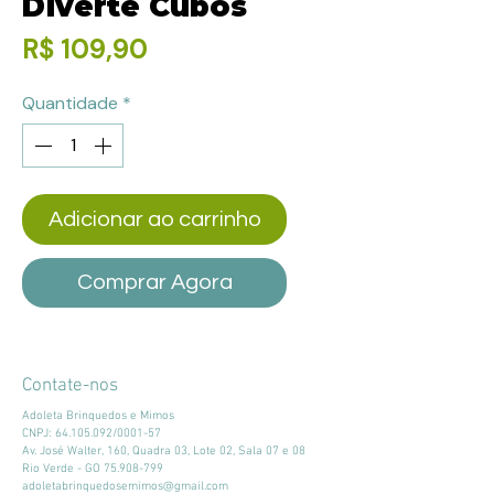
Diverte Cubos
Preço
R$ 109,90
Quantidade
*
Adicionar ao carrinho
Comprar Agora
Contate-nos
Adoleta Brinquedos e Mimos
CNPJ:
64.105.092
/0001-57
Av. José Walter, 160, Quadra 03, Lote 02, Sala 07 e 08
Rio Verde - GO
75.908-799
adoletabrinquedosemimos@gmail.com