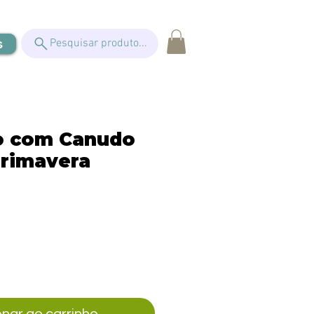
s
Pesquisar produto...
o com Canudo
rimavera
eço
onar ao carrinho