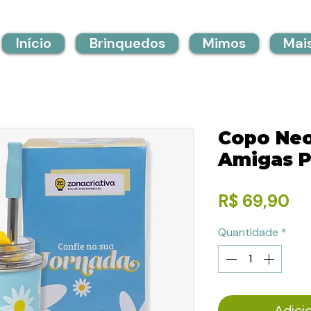
Início
Brinquedos
Mimos
Mai
Copo Ne
Amigas P
Pr
R$ 69,90
Quantidade
*
Adici