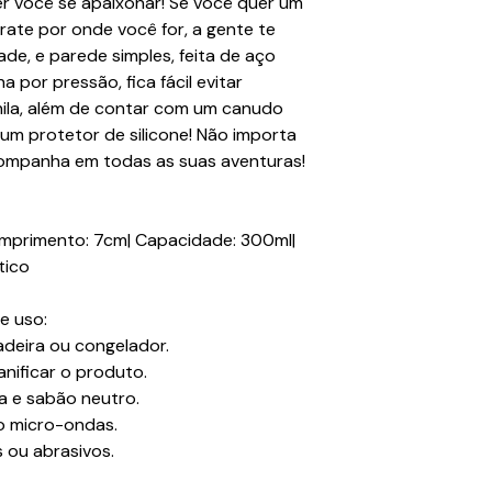
zer você se apaixonar! Se você quer um
ate por onde você for, a gente te
e, e parede simples, feita de aço
por pressão, fica fácil evitar
ila, além de contar com um canudo
 um protetor de silicone! Não importa
acompanha em todas as suas aventuras!
Comprimento: 7cm| Capacidade: 300ml|
tico
e uso:
adeira ou congelador.
ificar o produto.
a e sabão neutro.
ao micro-ondas.
s ou abrasivos.