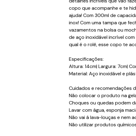
detalhes incríveis que vão fa
copo que acompanhe e te hidr
ajuda! Com 300ml de capacidad
inox! Com uma tampa que fecha 
vazamentos na bolsa ou moch
de aço inoxidável incrível com
qual é o rolê, esse copo te 
Especificações:
Altura: 14cm| Largura: 7cm| 
Material: Aço inoxidável e plás
Cuidados e recomendações d
Não colocar o produto na gel
Choques ou quedas podem dan
Lavar com água, esponja maci
Não vai á lava-louças e nem 
Não utilizar produtos químico