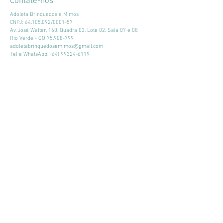
Contate-nos
Adoleta Brinquedos e Mimos
CNPJ:
64.105.092
/0001-57
Av. José Walter, 160, Quadra 03, Lote 02, Sala 07 e 08
Rio Verde - GO
75.908-799
adoletabrinquedosemimos@gmail.com
Tel e WhatsApp:
(64) 99324-6119
Horário de atendimento:
Seg - Sex: 9:00 - 18:00
​​Sábado: 09:00 - 13:00
Mantenha-se atualizado
Participar