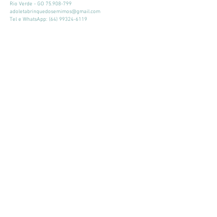
Rio Verde - GO
75.908-799
adoletabrinquedosemimos@gmail.com
Tel e WhatsApp:
(64) 99324-6119
Horário de atendimento:
Seg - Sex: 9:00 - 18:00
​​Sábado: 09:00 - 13:00
Mantenha-se atualizado
Participar
© 2026 por Adoleta Brinquedos e Mimos
Adoleta Brinquedos e Mimos - CNPJ:
64.105.092
/0001-57
- Av. José
Walter, 160, Quadra 03, Lote 02, Sala 07 e 08
Rio Verde - GO
75.908-799
-
adoletabrinquedosemimos@gmail.com
-