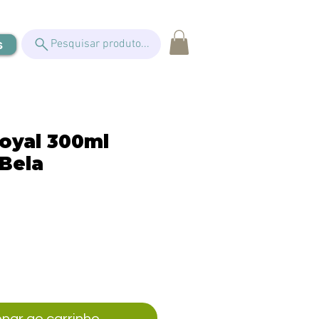
s
Pesquisar produto...
oyal 300ml
 Bela
eço
onar ao carrinho