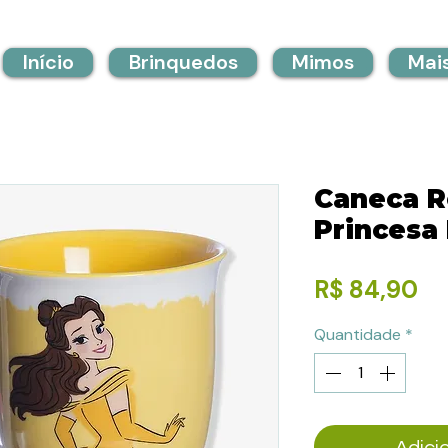
Início
Brinquedos
Mimos
Mai
Caneca R
Princesa
Pr
R$ 84,90
Quantidade
*
Adici