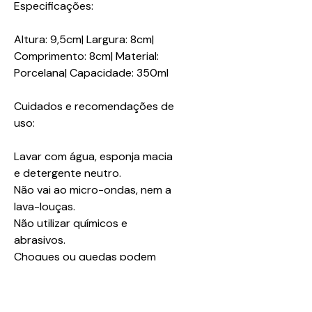
Especificações:
Altura: 9,5cm| Largura: 8cm|
Comprimento: 8cm| Material:
Porcelana| Capacidade: 350ml
Cuidados e recomendações de
uso:
Lavar com água, esponja macia
e detergente neutro.
Não vai ao micro-ondas, nem a
lava-louças.
Não utilizar químicos e
abrasivos.
Choques ou quedas podem
trincar ou quebrar o produto,
pois trata-se de um produto de
Porcelana.