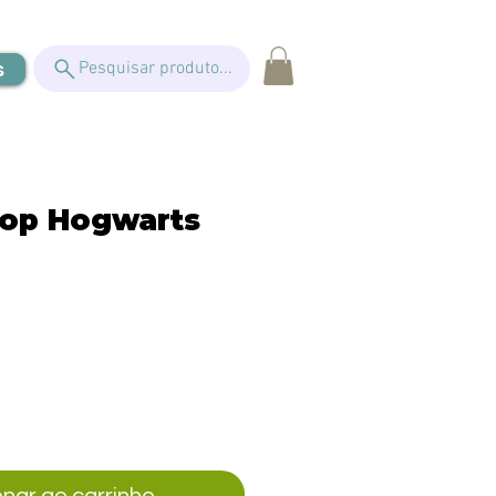
s
Pesquisar produto...
op Hogwarts
eço
onar ao carrinho