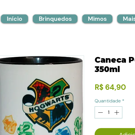
Início
Brinquedos
Mimos
Mai
Caneca P
350ml
Pr
R$ 64,90
Quantidade
*
Adici