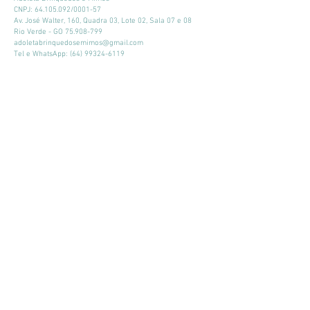
CNPJ:
64.105.092
/0001-57
Av. José Walter, 160, Quadra 03, Lote 02, Sala 07 e 08
Rio Verde - GO
75.908-799
adoletabrinquedosemimos@gmail.com
Tel e WhatsApp:
(64) 99324-6119
Horário de atendimento:
Seg - Sex: 9:00 - 18:00
​​Sábado: 09:00 - 13:00
Mantenha-se atualizado
Participar
© 2026 por Adoleta Brinquedos e Mimos