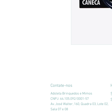
Contate-nos
Adoleta Brinquedos e Mimos
CNPJ: 64.105.092/0001-57
Av. José Walter, 160, Quadra 03, Lote 02,
Sala 07 e 08