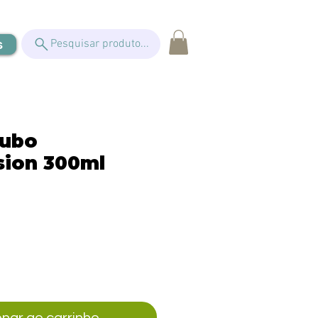
s
Pesquisar produto...
Cubo
ion 300ml
eço
onar ao carrinho