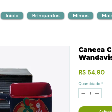
Início
Brinquedos
Mimos
Mai
Caneca 
Wandavis
Pr
R$ 54,90
Quantidade
*
Adici