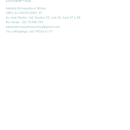
Contate-nos
Adoleta Brinquedos e Mimos
CNPJ:
64.105.092
/0001-57
Av. José Walter, 160, Quadra 03, Lote 02, Sala 07 e 08
Rio Verde - GO
75.908-799
adoletabrinquedosemimos@gmail.com
Tel e WhatsApp:
(64) 99324-6119
Horário de atendimento:
Seg - Sex: 9:00 - 18:00
​​Sábado: 09:00 - 13:00
Mantenha-se atualizado
Participar