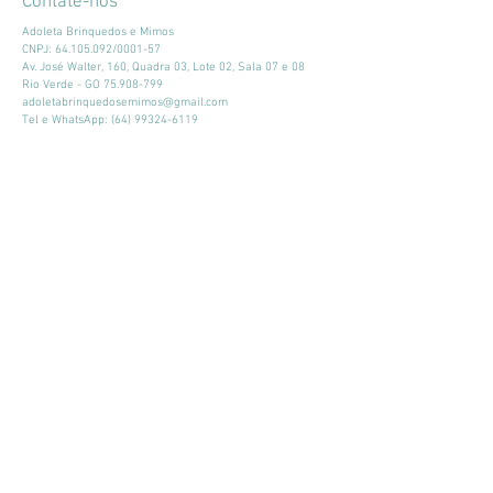
Contate-nos
Adoleta Brinquedos e Mimos
CNPJ:
64.105.092
/0001-57
Av. José Walter, 160, Quadra 03, Lote 02, Sala 07 e 08
Rio Verde - GO
75.908-799
adoletabrinquedosemimos@gmail.com
Tel e WhatsApp:
(64) 99324-6119
Horário de atendimento:
Seg - Sex: 9:00 - 18:00
​​Sábado: 09:00 - 13:00
Mantenha-se atualizado
Participar