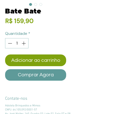
Bate Bate
Preço
R$ 159,90
Quantidade
*
Adicionar ao carrinho
Comprar Agora
Contate-nos
Adoleta Brinquedos e Mimos
CNPJ:
64.105.092
/0001-57
Av. José Walter, 160, Quadra 03, Lote 02, Sala 07 e 08