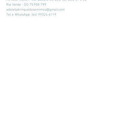
Rio Verde - GO
75.908-799
adoletabrinquedosemimos@gmail.com
Tel e WhatsApp:
(64) 99324-6119
Horário de atendimento:
Seg - Sex: 9:00 - 18:00
​​Sábado: 09:00 - 13:00
Mantenha-se atualizado
Participar
© 2026 por Adoleta Brinquedos e Mimos
Adoleta Brinquedos e Mimos - CNPJ:
64.105.092
/0001-57
- Av. José
Walter, 160, Quadra 03, Lote 02, Sala 07 e 08