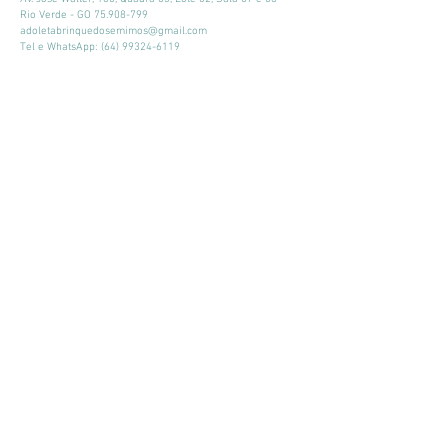
Rio Verde - GO
75.908-799
adoletabrinquedosemimos@gmail.com
Tel e WhatsApp:
(64) 99324-6119
Horário de atendimento:
Seg - Sex: 9:00 - 18:00
​​Sábado: 09:00 - 13:00
Mantenha-se atualizado
Participar
© 2026 por Adoleta Brinquedos e Mimos
Adoleta Brinquedos e Mimos - CNPJ:
64.105.092
/0001-57
- Av. José
Walter, 160, Quadra 03, Lote 02, Sala 07 e 08