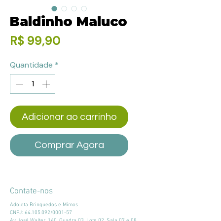
Baldinho Maluco
Preço
R$ 99,90
Quantidade
*
Adicionar ao carrinho
Comprar Agora
Contate-nos
Adoleta Brinquedos e Mimos
CNPJ:
64.105.092
/0001-57
Av. José Walter, 160, Quadra 03, Lote 02, Sala 07 e 08