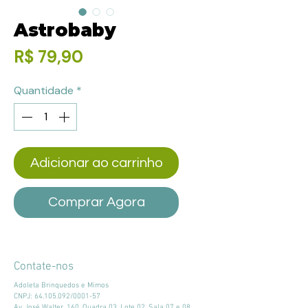
Astrobaby
Preço
R$ 79,90
Quantidade
*
Adicionar ao carrinho
Comprar Agora
Contate-nos
Adoleta Brinquedos e Mimos
CNPJ:
64.105.092
/0001-57
Av. José Walter, 160, Quadra 03, Lote 02, Sala 07 e 08