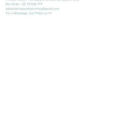
Rio Verde - GO
75.908-799
adoletabrinquedosemimos@gmail.com
Tel e WhatsApp:
(64) 99324-6119
Horário de atendimento:
Seg - Sex: 9:00 - 18:00
​​Sábado: 09:00 - 13:00
Mantenha-se atualizado
Participar
© 2026 por Adoleta Brinquedos e Mimos
Adoleta Brinquedos e Mimos - CNPJ:
64.105.092
/0001-57
- Av. José
Walter, 160, Quadra 03, Lote 02, Sala 07 e 08