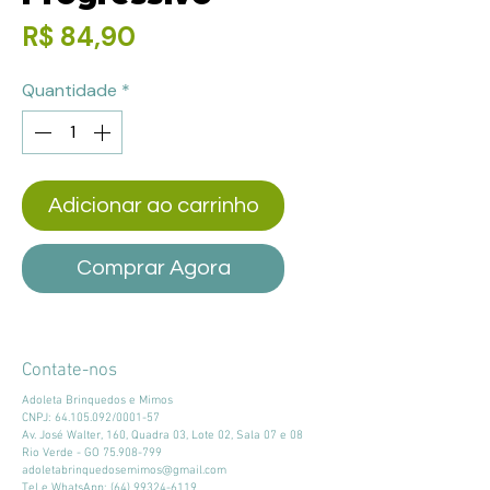
Preço
R$ 84,90
Quantidade
*
Adicionar ao carrinho
Comprar Agora
Contate-nos
Adoleta Brinquedos e Mimos
CNPJ:
64.105.092
/0001-57
Av. José Walter, 160, Quadra 03, Lote 02, Sala 07 e 08
Rio Verde - GO
75.908-799
adoletabrinquedosemimos@gmail.com
Tel e WhatsApp:
(64) 99324-6119