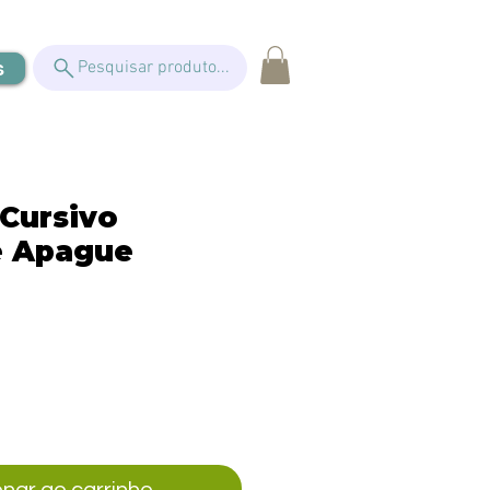
s
Pesquisar produto...
 Cursivo
e Apague
eço
onar ao carrinho