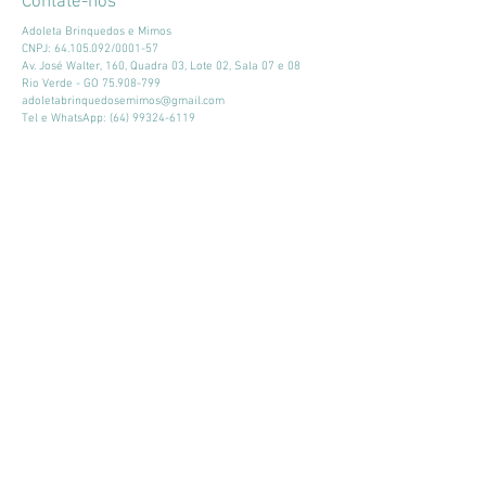
Contate-nos
Adoleta Brinquedos e Mimos
CNPJ:
64.105.092
/0001-57
Av. José Walter, 160, Quadra 03, Lote 02, Sala 07 e 08
Rio Verde - GO
75.908-799
adoletabrinquedosemimos@gmail.com
Tel e WhatsApp:
(64) 99324-6119
Horário de atendimento:
Seg - Sex: 9:00 - 18:00
​​Sábado: 09:00 - 13:00
Mantenha-se atualizado
Participar