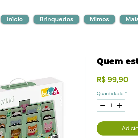
Início
Brinquedos
Mimos
Mai
Quem est
Pr
R$ 99,90
Quantidade
*
Adici