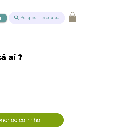
s
Pesquisar produto...
á aí ?
eço
onar ao carrinho