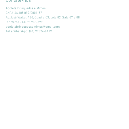
Contate-nos
Adoleta Brinquedos e Mimos
CNPJ:
64.105.092
/0001-57
Av. José Walter, 160, Quadra 03, Lote 02, Sala 07 e 08
Rio Verde - GO
75.908-799
adoletabrinquedosemimos@gmail.com
Tel e WhatsApp:
(64) 99324-6119
Horário de atendimento:
Seg - Sex: 9:00 - 18:00
​​Sábado: 09:00 - 13:00
Mantenha-se atualizado
Participar