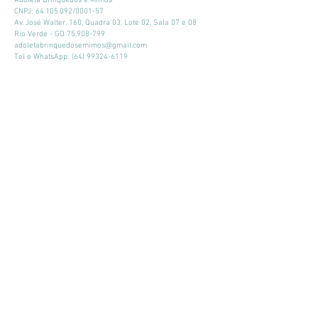
Adoleta Brinquedos e Mimos
CNPJ:
64.105.092
/0001-57
Av. José Walter, 160, Quadra 03, Lote 02, Sala 07 e 08
Rio Verde - GO
75.908-799
adoletabrinquedosemimos@gmail.com
Tel e WhatsApp:
(64) 99324-6119
Horário de atendimento:
Seg - Sex: 9:00 - 18:00
​​Sábado: 09:00 - 13:00
Mantenha-se atualizado
Participar
© 2026 por Adoleta Brinquedos e Mimos