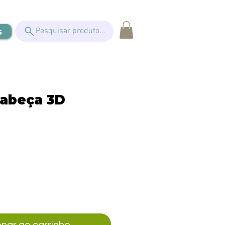
s
Pesquisar produto...
abeça 3D
eço
onar ao carrinho