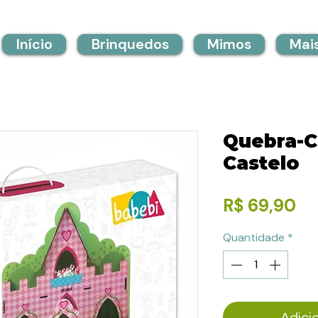
Início
Brinquedos
Mimos
Mai
Quebra-C
Castelo
Pr
R$ 69,90
Quantidade
*
Adici