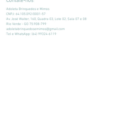
Contate-nos
Adoleta Brinquedos e Mimos
CNPJ:
64.105.092
/0001-57
Av. José Walter, 160, Quadra 03, Lote 02, Sala 07 e 08
Rio Verde - GO
75.908-799
adoletabrinquedosemimos@gmail.com
Tel e WhatsApp:
(64) 99324-6119
Horário de atendimento:
Seg - Sex: 9:00 - 18:00
​​Sábado: 09:00 - 13:00
Mantenha-se atualizado
Participar