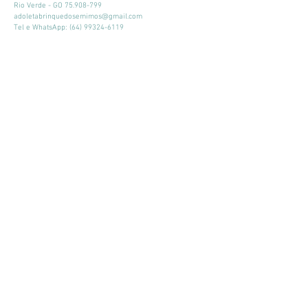
Rio Verde - GO
75.908-799
adoletabrinquedosemimos@gmail.com
Tel e WhatsApp:
(64) 99324-6119
Horário de atendimento:
Seg - Sex: 9:00 - 18:00
​​Sábado: 09:00 - 13:00
Mantenha-se atualizado
Participar
© 2026 por Adoleta Brinquedos e Mimos
Adoleta Brinquedos e Mimos - CNPJ:
64.105.092
/0001-57
- Av. José
Walter, 160, Quadra 03, Lote 02, Sala 07 e 08
Rio Verde - GO
75.908-799
-
adoletabrinquedosemimos@gmail.com
-