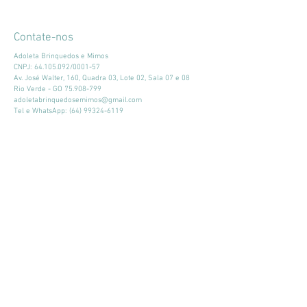
Contate-nos
Adoleta Brinquedos e Mimos
CNPJ:
64.105.092
/0001-57
Av. José Walter, 160, Quadra 03, Lote 02, Sala 07 e 08
Rio Verde - GO
75.908-799
adoletabrinquedosemimos@gmail.com
Tel e WhatsApp:
(64) 99324-6119
Horário de atendimento:
Seg - Sex: 9:00 - 18:00
​​Sábado: 09:00 - 13:00
Mantenha-se atualizado
Participar