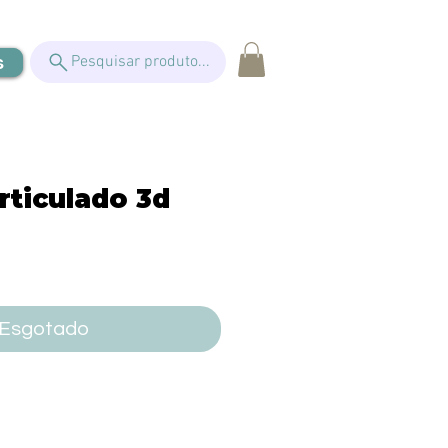
s
Pesquisar produto...
rticulado 3d
eço
Esgotado