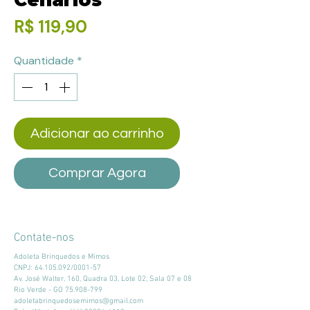
Preço
R$ 119,90
Quantidade
*
Adicionar ao carrinho
Comprar Agora
Contate-nos
Adoleta Brinquedos e Mimos
CNPJ:
64.105.092
/0001-57
Av. José Walter, 160, Quadra 03, Lote 02, Sala 07 e 08
Rio Verde - GO
75.908-799
adoletabrinquedosemimos@gmail.com