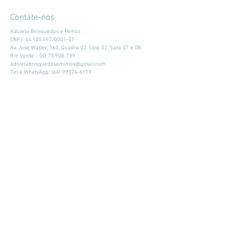
Contate-nos
Adoleta Brinquedos e Mimos
CNPJ:
64.105.092
/0001-57
Av. José Walter, 160, Quadra 03, Lote 02, Sala 07 e 08
Rio Verde - GO
75.908-799
adoletabrinquedosemimos@gmail.com
Tel e WhatsApp:
(64) 99324-6119
Horário de atendimento:
Seg - Sex: 9:00 - 18:00
​​Sábado: 09:00 - 13:00
Mantenha-se atualizado
Participar