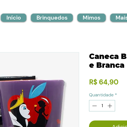
Início
Brinquedos
Mimos
Mai
Caneca B
e Branca
Pr
R$ 64,90
Quantidade
*
Adici