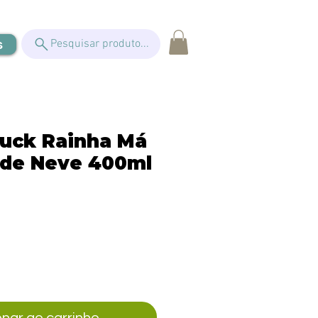
s
Pesquisar produto...
uck Rainha Má
 de Neve 400ml
eço
onar ao carrinho