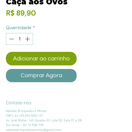
Caça aos Ovos
Preço
R$ 89,90
Quantidade
*
Adicionar ao carrinho
Comprar Agora
Contate-nos
Adoleta Brinquedos e Mimos
CNPJ:
64.105.092
/0001-57
Av. José Walter, 160, Quadra 03, Lote 02, Sala 07 e 08
Rio Verde - GO
75.908-799
adoletabrinquedosemimos@gmail.com